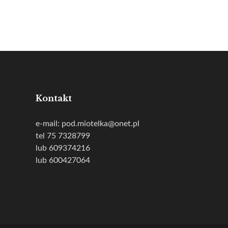
Kontakt
e-mail: pod.miotelka@onet.pl
tel 75 7328799
lub 609374216
lub 600427064